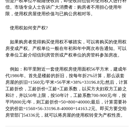
但是产权单位不能随便收回，即使收回也会对使用权人进行补
偿。市场专业人士告诉广大消费者：购房者不用担心使用年
限，使用权房屋使用价值与已购公房相对等。
使用权如何变产权?
如果购房者觉得购买使用权不够踏实，可以将购买的使用权
房变成产权。产权单位一般在年初和年中两次布告通知。可以
拿单位工龄介绍信到房管所或产权单位的房管科参加房改。
例如：和平里附近一套使用权房使用面积56平方米，建成年
代1986年。首先是楼龄的折旧，按每年折2%计算，那么该套
房屋的折旧=1560元/平米×56平米×38%=33196.8元;然后，计算
工龄折价，工龄折价=工龄×工龄系数，以买方夫妇双方工龄之
和计，并以50年上限，按50年计，工龄系数700-900元/年，按
平均800元/年，则工龄折价=50×800=40000;最后，计算需要补
交的价款=1560×56-33196.8-40000=14163.2元。即买方要交给
房管部门54336元，就可以将房屋的使用权转变为产权性质。