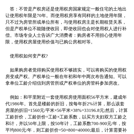
答：不管是产权房还是使用权房国家规定一般住宅的土地出
让使用权年限是70年。而使用权房享有同样的土地使用年限，
只不过为房管所或单位所有，与使用权房主是长期租赁关系，
但是产权单位不能随便收回，即使收回也会对使用权人进行补
偿。市场专业人士告诉广大消费者：购房者不用担心使用年
限，使用权房屋使用价值与已购公房相对等。
使用权如何变产权?
如果购房者觉得购买使用权不够踏实，可以将购买的使用权
房变成产权。产权单位一般在年初和年中两次布告通知。可以
拿单位工龄介绍信到房管所或产权单位的房管科参加房改。
例如：和平里附近一套使用权房使用面积56平方米，建成年
代1986年。首先是楼龄的折旧，按每年折2%计算，那么该套
房屋的折旧=1560元/平米×56平米×38%=33196.8元;然后，计算
工龄折价，工龄折价=工龄×工龄系数，以买方夫妇双方工龄之
和计，并以50年上限，按50年计，工龄系数700-900元/年，按
平均800元/年，则工龄折价=50×800=40000;最后，计算需要补